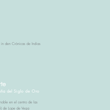
 in den Crónicas de Indias
te
paña del
Siglo de Oro
noble en el centro de las
25) de Lope de Vega