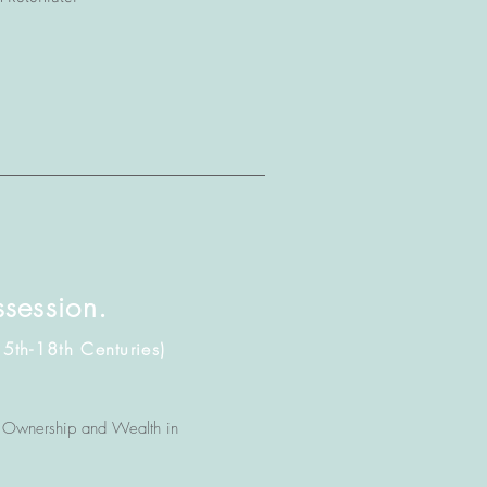
session.
5th-18th Centuries)
f Ownership and Wealth in