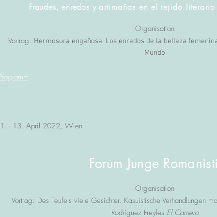
Fraudes, enredos y
artimañas en el tejido literari
Organisation
Vortrag:
Hermosura engañosa. Los enredos de la belleza femenina 
Mundo
Programm
1. - 13. April 2022, Wien
Forum Junge Romanist
Organisation
Vortrag: Des Teufels viele Gesichter. Kasuistische Verhandlungen mor
Rodríguez Freyles
El Carnero