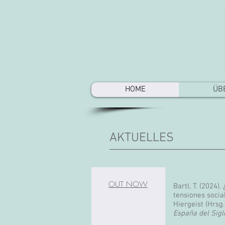
HOME
ÜB
AKTUELLES
OUT NOW
Bartl, T. (2024)
tensiones social
Hiergeist (Hrsg.
España del Sigl