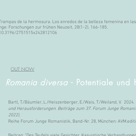
). Trampas de la hermosura. Los enredos de la belleza femenina en la
ünge: Forschungen zur frühen Neuzeit, 28(1-2), 166-185.
g/10.3196/2751515x242812106
OUT NOW
Romania
diversa
- Potentiale und
Bartl, T./Bäumler, L./Heiszenberger, E./Wais, T./Weiland, V. 2024.
und Herausforderungen. Beiträge zum 37. Forum Junge Romanisti
2022),
Reihe Forum Junge Romanistik, Band-Nr. 28, München: AVM.editi
Beitrag: "Des Teufels viele Gesichter. Kasuistische Verhandlunge