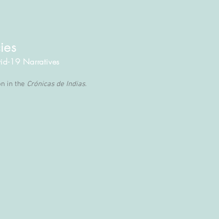
ies
vid-19 Narratives
on in the
Crónicas de Indias
.
s