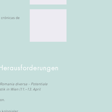
s crónicas de
 Herausforderungen
Romania diversa
- Potentiale
k in Wien (11.–13. April
on.
n kolonialer