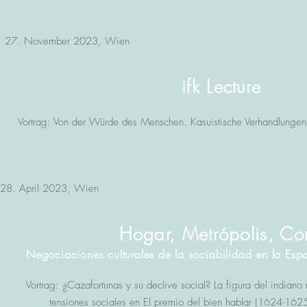
27. November 2023, Wien
ifk Lecture
Vortrag: Von der Würde des Menschen. Kasuistische Verhandlungen
28. April 2023, Wien
Hogar, Metrópolis, Cor
Negociaciones culturales de la sociabilidad en la Es
Vortrag: ¿Cazafortunas y su declive social? La figura del indiano 
tensiones sociales en El premio del bien hablar (1624-16