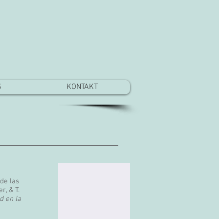
S
KONTAKT
 de las
r, & T.
d en la