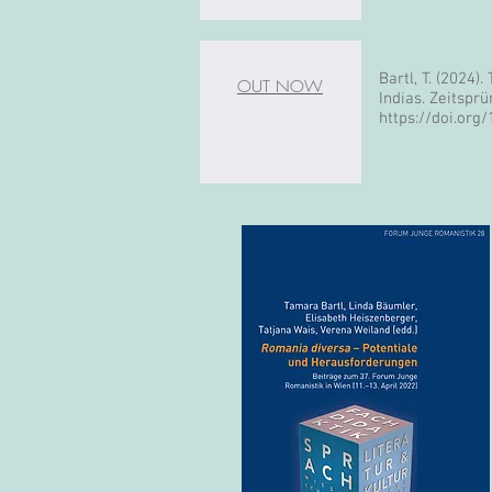
Bartl, T. (2024
OUT NOW
Indias. Zeitspr
https://doi.or