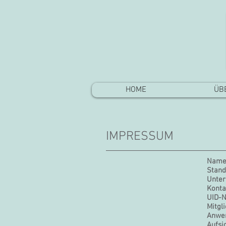
HOME
ÜB
IMPRESSUM
Name
Stand
Unte
Konta
UID-
Mitgl
Anwen
Aufsi