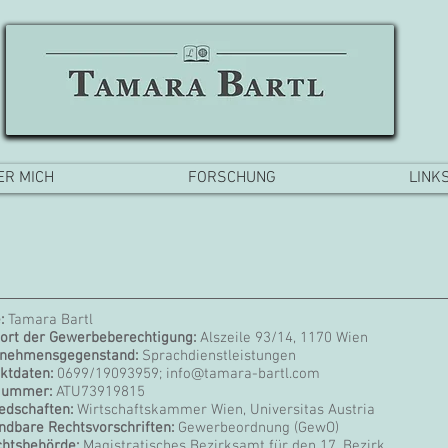
ER MICH
FORSCHUNG
LINK
:
Tamara Bartl
ort der Gewerbeberechtigung:
Alszeile 93/14, 1170 Wien
rnehmensgegenstand:
Sprachdienstleistungen
ktdaten:
0699/19093959;
info@tamara-bartl.com
Nummer:
ATU73919815
iedschaften:
Wirtschaftskammer Wien, Universitas Austria
dbare Rechtsvorschriften:
Gewerbeordnung (GewO)
chtsbehörde:
Magistratisches Bezirksamt für den 17. Bezirk